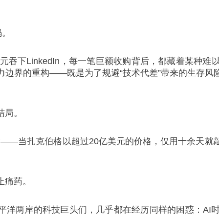
码。
2亿美元吞下LinkedIn，每一笔巨额收购背后，都藏着
力边界的重构——既是为了规避“技术代差”带来的生存风
结局。
有些唏嘘——当扎克伯格以超过20亿美元的价格，仅用十余
止痛药。
。太平洋两岸的科技巨头们，几乎都在经历同样的困惑：A