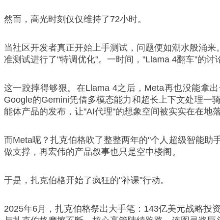
然而，高光时刻仅仅维持了72小时。
当社区开发者真正开始上手测试，问题便如潮水般涌来。多
准测试进行了"特调优化"。一时间，"Llama 4翻车
这一跤摔得够狠。在Llama 4之后，Meta再也没能拿
Google的Gemini凭借多模态能力和超长上下文处理一骑绝
能体产品的发布，让"AI代理"的想象空间被实实在在地
而Meta呢？扎克伯格吹了整整两年的"个人超级智能助
做支撑，再宏伟的产品叙事也只是空中楼阁。
于是，扎克伯格开始了疯狂的"补课"行动。
2025年6月，扎克伯格祭出大手笔：143亿美元战略投资Sc