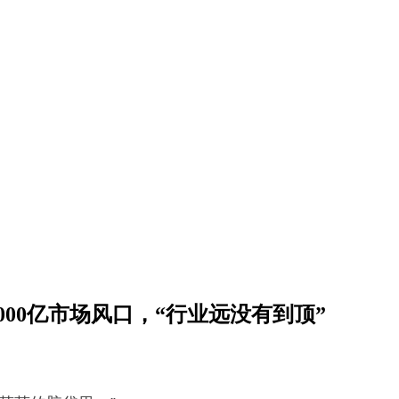
000亿市场风口，“行业远没有到顶”