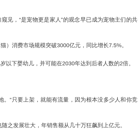
窥见，“是宠物更是家人”的观念早已成为宠物主们的共
）消费市场规模突破3000亿元，同比增长7.5%。
4岁以下婴幼儿，并可能在2030年达到后者人数的2倍。
地。“只要上架，就能有流量，因为根本没多少人和你竞
也随之发展壮大，年销售额从几十万狂飙到上亿元。