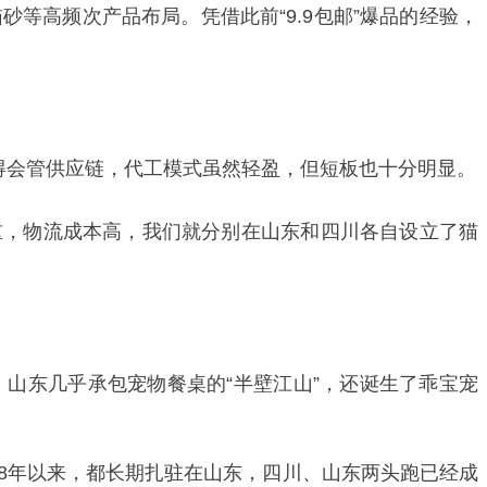
等高频次产品布局。凭借此前“9.9包邮”爆品的经验，
得会管供应链，代工模式虽然轻盈，但短板也十分明显。
猫砂重，物流成本高，我们就分别在山东和四川各自设立了猫
山东几乎承包宠物餐桌的“半壁江山”，还诞生了乖宝宠
18年以来，都长期扎驻在山东，四川、山东两头跑已经成