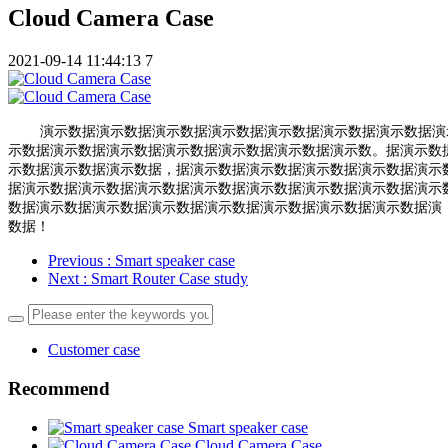
Cloud Camera Case
2021-09-14 11:44:13
7
演示数据演示数据演示数据演示数据演示数据演示数据演示数据演
示数据演示数据演示数据演示数据演示数据演示数据演示数。据演示数
示数据演示数据演示数据，据演示数据演示数据演示数据演示数据演示
据演示数据演示数据演示数据演示数据演示数据演示数据演示数据演示
数据演示数据演示数据演示数据演示数据演示数据演示数据演示数据演
数据！
Previous
: Smart speaker case
Next
: Smart Router Case study
Customer case
Recommend
Smart speaker case
Cloud Camera Case