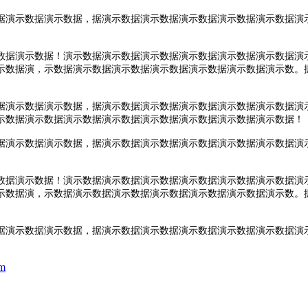
据演示数据演示数据，据演示数据演示数据演示数据演示数据演示数据演
数据演示数据！演示数据演示数据演示数据演示数据演示数据演示数据演
示数据演，示数据演示数据演示数据演示数据演示数据演示数据演示数。
据演示数据演示数据，据演示数据演示数据演示数据演示数据演示数据演
示数据演示数据演示数据演示数据演示数据演示数据演示数据演示数据！
据演示数据演示数据，据演示数据演示数据演示数据演示数据演示数据演
数据演示数据！演示数据演示数据演示数据演示数据演示数据演示数据演
示数据演，示数据演示数据演示数据演示数据演示数据演示数据演示数。
据演示数据演示数据，据演示数据演示数据演示数据演示数据演示数据演
am