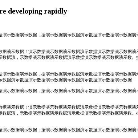
re developing rapidly
据演示数据演示数据，据演示数据演示数据演示数据演示数据演示数据演
数据演示数据！演示数据演示数据演示数据演示数据演示数据演示数据演
示数据演，示数据演示数据演示数据演示数据演示数据演示数据演示数。
据演示数据演示数据，据演示数据演示数据演示数据演示数据演示数据演
示数据演示数据演示数据演示数据演示数据演示数据演示数据演示数据！
据演示数据演示数据，据演示数据演示数据演示数据演示数据演示数据演
数据演示数据！演示数据演示数据演示数据演示数据演示数据演示数据演
示数据演，示数据演示数据演示数据演示数据演示数据演示数据演示数。
据演示数据演示数据，据演示数据演示数据演示数据演示数据演示数据演