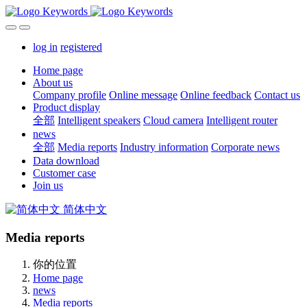
log in
registered
Home page
About us
Company profile
Online message
Online feedback
Contact us
Product display
全部
Intelligent speakers
Cloud camera
Intelligent router
news
全部
Media reports
Industry information
Corporate news
Data download
Customer case
Join us
简体中文
Media reports
你的位置
Home page
news
Media reports