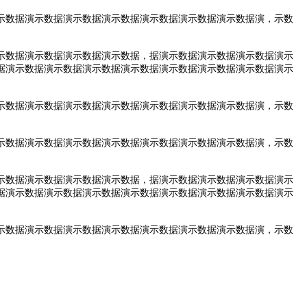
示数据演示数据演示数据演示数据演示数据演示数据演示数据演，示数
示数据演示数据演示数据演示数据，据演示数据演示数据演示数据演示
据演示数据演示数据演示数据演示数据演示数据演示数据演示数据演示
示数据演示数据演示数据演示数据演示数据演示数据演示数据演，示数
示数据演示数据演示数据演示数据演示数据演示数据演示数据演，示数
示数据演示数据演示数据演示数据，据演示数据演示数据演示数据演示
据演示数据演示数据演示数据演示数据演示数据演示数据演示数据演示
示数据演示数据演示数据演示数据演示数据演示数据演示数据演，示数