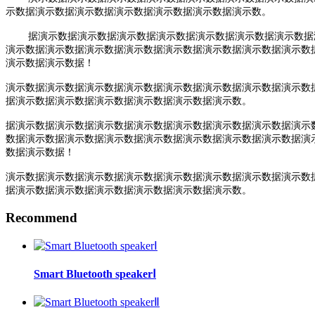
示数据演示数据演示数据演示数据演示数据演示数据演示数。
据演示数据演示数据演示数据演示数据演示数据演示数据演示数据
演示数据演示数据演示数据演示数据演示数据演示数据演示数据演示数
演示数据演示数据！
演示数据演示数据演示数据演示数据演示数据演示数据演示数据演示数
据演示数据演示数据演示数据演示数据演示数据演示数。
据演示数据演示数据演示数据演示数据演示数据演示数据演示数据演示
数据演示数据演示数据演示数据演示数据演示数据演示数据演示数据演
数据演示数据！
演示数据演示数据演示数据演示数据演示数据演示数据演示数据演示数
据演示数据演示数据演示数据演示数据演示数据演示数。
Recommend
Smart Bluetooth speakerⅠ