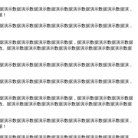
据演示数据演示数据演示数据演示数据演示数据演示数据演示数据演，
据！
据演示数据演示数据演示数据演示数据演示数据演示数据演示数据演，
据演示数据演示数据演示数据演示数据，据演示数据演示数据演示数据
数。据演示数据演示数据演示数据演示数据演示数据演示数据演示数据
据演示数据演示数据演示数据演示数据演示数据演示数据演示数据演，
据演示数据演示数据演示数据演示数据演示数据演示数据演示数据演，
据演示数据演示数据演示数据演示数据，据演示数据演示数据演示数据
数。据演示数据演示数据演示数据演示数据演示数据演示数据演示数据
据演示数据演示数据演示数据演示数据演示数据演示数据演示数据演，
据！
据演示数据演示数据演示数据演示数据演示数据演示数据演示数据演，