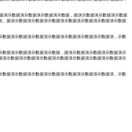
据演示数据演示数据演示数据演示数据，据演示数据演示数据演示数据
数。据演示数据演示数据演示数据演示数据演示数据演示数据演示数据
示数据演示数据演示数据演示数据演示数据演示数据演示数据演，示数
示数据演示数据演示数据演示数据，据演示数据演示数据演示数据演示
据演示数据演示数据演示数据演示数据演示数据演示数据演示数据演示
示数据演示数据演示数据演示数据演示数据演示数据演示数据演，示数