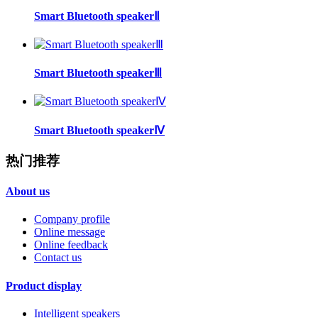
Smart Bluetooth speakerⅡ
Smart Bluetooth speakerⅢ
Smart Bluetooth speakerⅣ
热门推荐
About us
Company profile
Online message
Online feedback
Contact us
Product display
Intelligent speakers